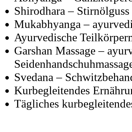
Shirodhara – Stirnölguss
Mukabhyanga – ayurvedi
Ayurvedische Teilkörper
Garshan Massage – ayur
Seidenhandschuhmassag
Svedana – Schwitzbehan
Kurbegleitendes Ernähr
Tägliches kurbegleitend