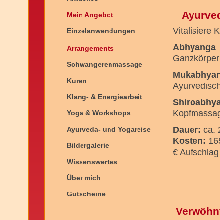
Ayurvedi
Mein Angebot
Vitalisiere 
Einzelanwendungen
Abhyanga
Arrangements
Ganzkörper
Schwangerenmassage
Mukabhya
Kuren
Ayurvedisch
Klang- & Energiearbeit
Shiroabhy
Kopfmassag
Yoga & Workshops
Dauer:
ca.
Ayurveda- und Yogareise
Kosten:
165
Bildergalerie
€ Aufschlag
Wissenswertes
Über mich
Gutscheine
Verwöhnt