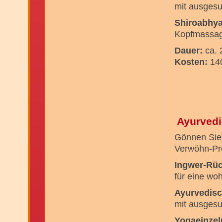
mit ausgesu
Shiroabhy
Kopfmassag
Dauer:
ca.
Kosten:
140
Ayurvedi
Gönnen Sie 
Verwöhn-P
Ingwer-Rü
für eine w
Ayurvedis
mit ausgesu
Yogaeinzel