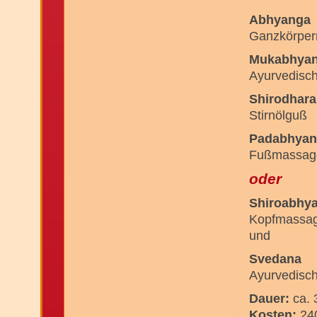
Abhyanga
Ganzkörper
Mukabhya
Ayurvedisch
Shirodhara
Stirnölguß
Padabhyan
Fußmassag
oder
Shiroabhy
Kopfmassag
und
Svedana
Ayurvedisc
Dauer:
ca.
Kosten:
240