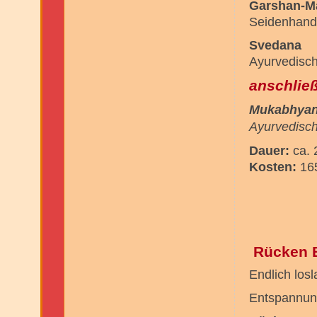
Garshan-M
Seidenhand
Svedana
Ayurvedisc
anschließ
Mukabhya
Ayurvedisch
Dauer:
ca.
Kosten:
165
Rücken 
Endlich losl
Entspannung