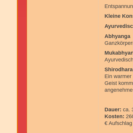
Entspannung
Kleine Kon
Ayurvedisc
Abhyanga
Ganzkörper
Mukabhya
Ayurvedisch
Shirodhara
Ein warmer Ö
Geist komme
angenehmer
Dauer:
ca.
Kosten:
260
€ Aufschlag