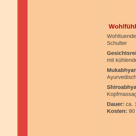
Wohlfühl
Wohltuende,
Schulter
Gesichtsre
mit kühlen
Mukabhya
Ayurvedisch
Shiroabhy
Kopfmassag
Dauer:
ca. 
Kosten:
90 