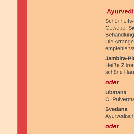
Ayurvedi
Schönheits-
Gewebe. Sie
Behandlungs
Die Arrange
empfehlensw
Jambira-P
Heiße Zitro
schöne Hau
oder
Ubatana
Öl-Pulverm
Svedana
Ayurvedisc
oder