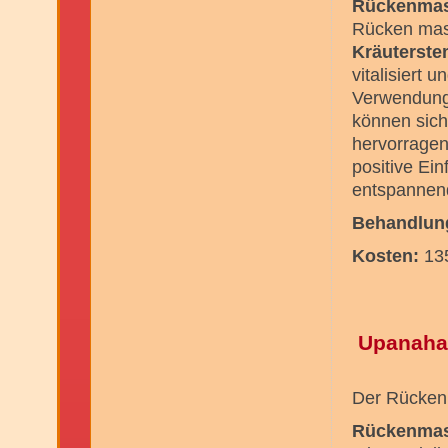
Rückenma
Rücken mass
Kräuterst
vitalisiert
Verwendung
können sich
hervorragen
positive Ein
entspannen
Behandlung
Kosten:
135
Upanaha
Der Rücken w
Rückenma