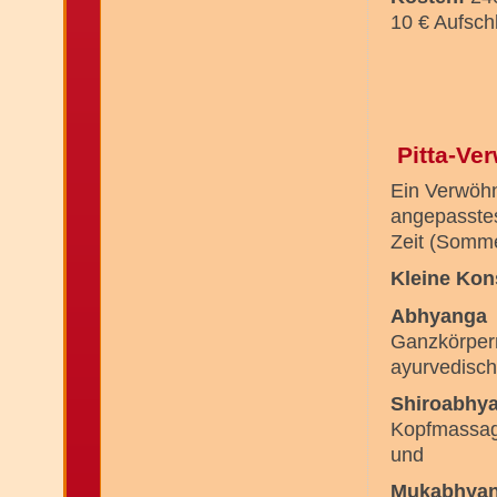
10 € Aufsch
Pitta-Ve
Ein Verwöhn
angepasstes
Zeit (Somm
Kleine Kon
Abhyanga
Ganzkörper
ayurvedisch
Shiroabhy
Kopfmassag
und
Mukabhya