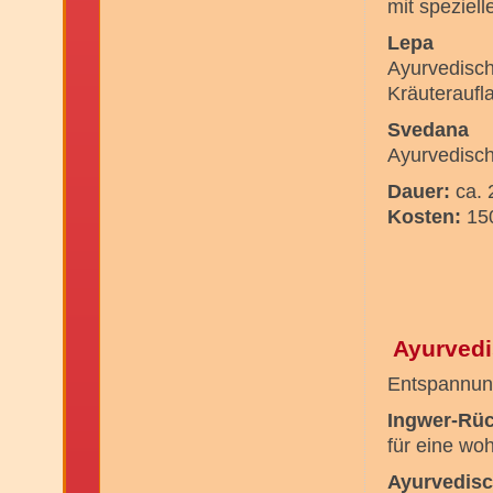
mit speziel
Lepa
Ayurvedisch
Kräuteraufl
Svedana
Ayurvedisch
Dauer:
ca. 
Kosten:
150
Ayurvedi
Entspannun
Ingwer-Rü
für eine w
Ayurvedis