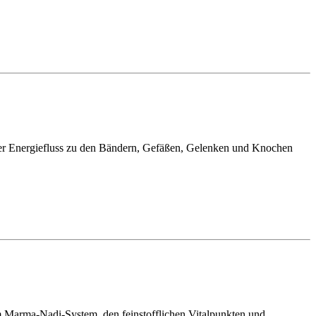
er Energiefluss zu den Bändern, Gefäßen, Gelenken und Knochen
m Marma-Nadi-System, den feinstofflichen Vitalpunkten und