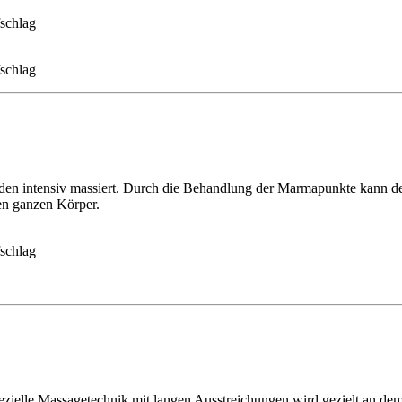
fschlag
fschlag
den intensiv massiert. Durch die Behandlung der Marmapunkte kann d
den ganzen Körper.
fschlag
zielle Massagetechnik mit langen Ausstreichungen wird gezielt an de